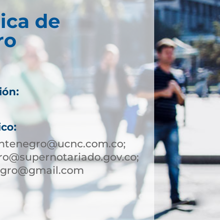
ica de
ro
ión:
ico:
ntenegro@ucnc.com.co;
o@supernotariado.gov.co;
egro@gmail.com
7