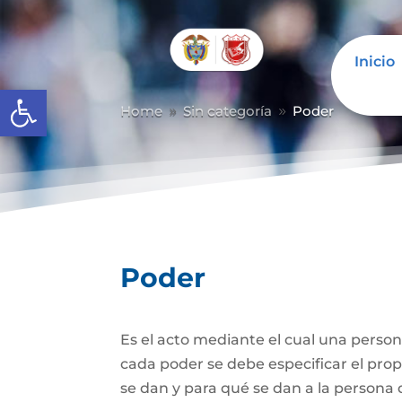
Inicio
Abrir barra de herramientas
Home
Sin categoría
Poder
9
9
Poder
Es el acto mediante el cual una person
cada poder se debe especificar el propó
se dan y para qué se dan a la persona 