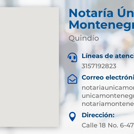
Notaría Ún
Monteneg
Quindío
Líneas de atenc

3157192823
Correo electrón

notariaunicamo
unicamontenegr
notariamonten
Dirección:

Calle 18 No. 6-4