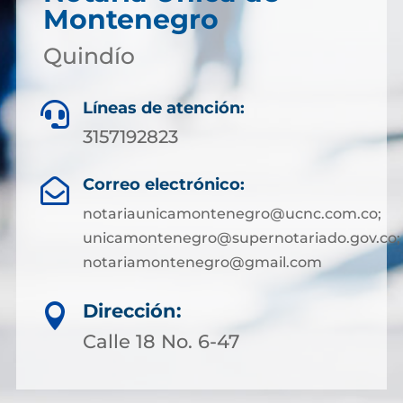
Montenegro
Quindío
Líneas de atención:

3157192823
Correo electrónico:

notariaunicamontenegro@ucnc.com.co;
unicamontenegro@supernotariado.gov.co;
notariamontenegro@gmail.com
Dirección:

Calle 18 No. 6-47