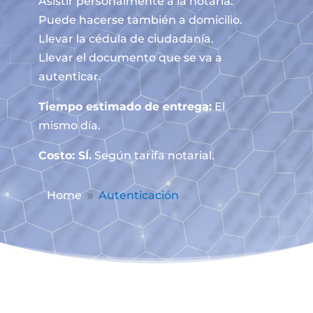
Asistir personalmente a la notaría.
Puede hacerse también a domicilio.
Llevar la cédula de ciudadanía.
Llevar el documento que se va a
autenticar.
Tiempo estimado de entrega:
El
mismo día.
Costo: SÍ.
Según tarifa notarial.
Home
Autenticación
9