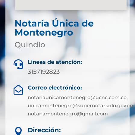
Notaría Única de
Montenegro
Quindío
Líneas de atención:

3157192823
Correo electrónico:

notariaunicamontenegro@ucnc.com.co;
unicamontenegro@supernotariado.gov.co;
notariamontenegro@gmail.com
Dirección:
