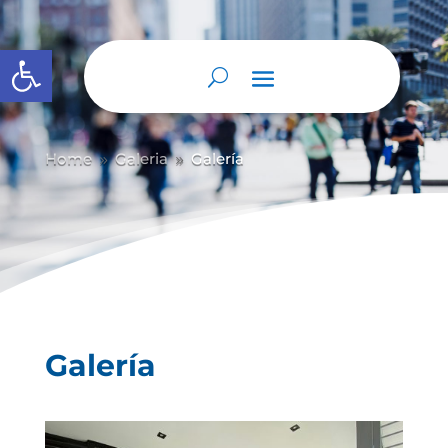
Abrir barra de herramientas
Home
Galeria
Galería
9
9
Galería