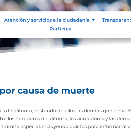
Atención y servicios a la ciudadanía
Transparen
Participa
e muerte
Sucesión de bienes por causa de muerte
9
 por causa de muerte
nes del difunto, restando de ellos las deudas que tenía. 
re los herederos del difunto, los acreedores y las dem
trámite especial, incluyendo edictos para informar al púb