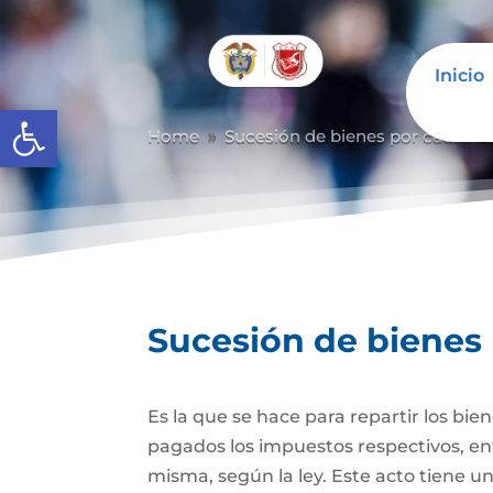
Inicio
Abrir barra de herramientas
Home
Sucesión de bienes por causa d
9
Sucesión de bienes
Es la que se hace para repartir los bie
pagados los impuestos respectivos, ent
misma, según la ley. Este acto tiene un 