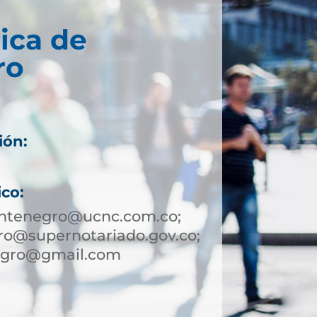
ica de
ro
ión:
ico:
ntenegro@ucnc.com.co;
o@supernotariado.gov.co;
egro@gmail.com
7