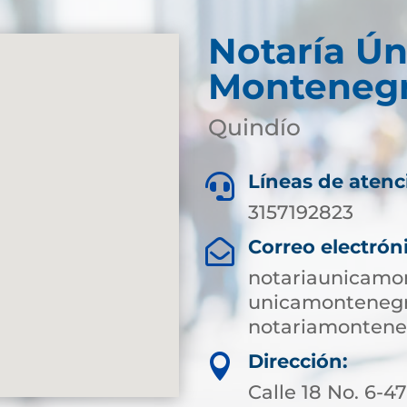
Notaría Ún
Monteneg
Quindío
Líneas de atenc

3157192823
Correo electrón

notariaunicamo
unicamontenegr
notariamonten
Dirección:

Calle 18 No. 6-4