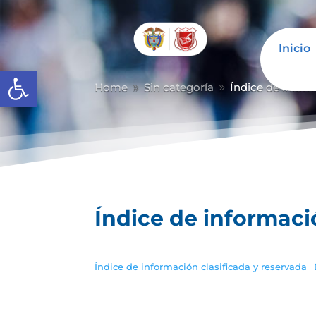
Inicio
Abrir barra de herramientas
Home
Sin categoría
Índice de inform
9
9
Índice de informaci
Índice de información clasificada y reservada