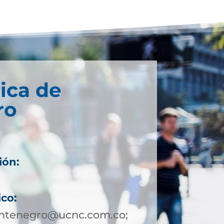
ica de
ro
ión:
ico:
ntenegro@ucnc.com.co;