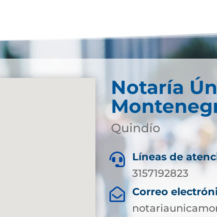
Notaría Ún
Monteneg
Quindío
Líneas de atenc

3157192823
Correo electrón

notariaunicamo