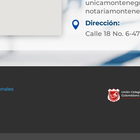
unicamontenegr
notariamonten
Dirección:

Calle 18 No. 6-4
onales