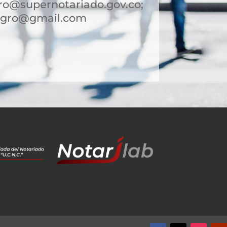
o@supernotariado.gov.co;
egro@gmail.com
7