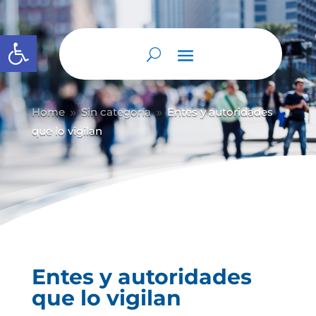
Abrir barra de herramientas
Home
Sin categoría
Entes y autoridades
9
9
que lo vigilan
Entes y autoridades
que lo vigilan