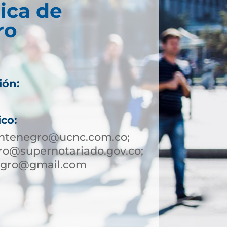
ica de
ro
ión:
ico:
ntenegro@ucnc.com.co;
o@supernotariado.gov.co;
egro@gmail.com
7