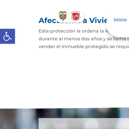
Afectación a Vivienda f
Inicio
Abrir barra de herramientas
Esta protección la ordena la ley sobre 
durante al menos dos años y se llama
vender el inmueble protegido se requie