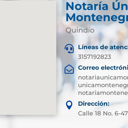
Notaría Ún
Monteneg
Quindío
Líneas de atenc

3157192823
Correo electrón

notariaunicamo
unicamontenegr
notariamonten
Dirección:

Calle 18 No. 6-4