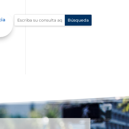
cia
al