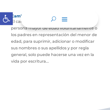
Abrir barra de herramientas
Cambio Nombre
El cambio de nombre lo podrá hacer la
persona mayor de edad voluntariamente o
los padres en representación del menor de
edad, para suprimir, adicionar o modificar
sus nombres o sus apellidos y por regla
general, solo puede hacerse una vez en la
vida por escritura...