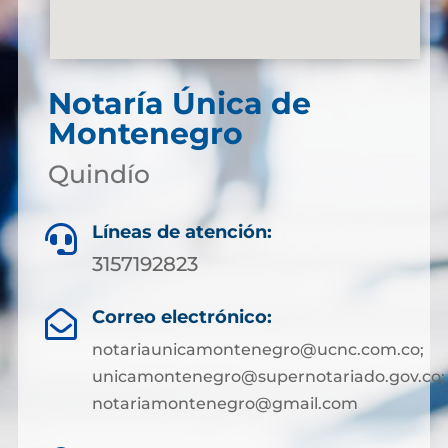
Notaría Única de
Montenegro
Quindío
Líneas de atención:

3157192823
Correo electrónico:

notariaunicamontenegro@ucnc.com.co;
unicamontenegro@supernotariado.gov.co;
notariamontenegro@gmail.com