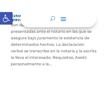
Abrir barra de herramientas
Extra-proceso o declaración bajo la
gravedad de juramento
Son declaraciones verbales o escritas
presentadas ante el notario en las que se
asegura bajo juramento la existencia de
determinados hechos. La declaración
verbal se transcribe en la notaría y la escrita
la lleva el interesado. Requisitos: Asistir
personalmente a la...