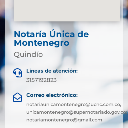
Notaría Única de
Montenegro
Quindío
Líneas de atención:

3157192823
Correo electrónico:

notariaunicamontenegro@ucnc.com.co;
unicamontenegro@supernotariado.gov.co;
notariamontenegro@gmail.com