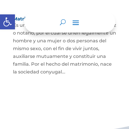
Abrir barra de herramientas
Matrimonio Civil
Es un contrato solemne celebrado ante juez
o notario, por el cual se unen legalmente un
hombre y una mujer o dos personas del
mismo sexo, con el fin de vivir juntos,
auxiliarse mutuamente y constituir una
familia. Por el hecho del matrimonio, nace
la sociedad conyugal...