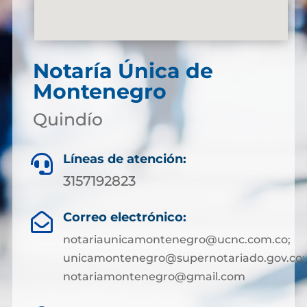
Notaría Única de
Montenegro
Quindío
Líneas de atención:

3157192823
Correo electrónico:

notariaunicamontenegro@ucnc.com.co;
unicamontenegro@supernotariado.gov.co;
notariamontenegro@gmail.com