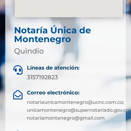
Notaría Única de
Montenegro
Quindío
Líneas de atención:

3157192823
Correo electrónico:

notariaunicamontenegro@ucnc.com.co;
unicamontenegro@supernotariado.gov.co;
notariamontenegro@gmail.com