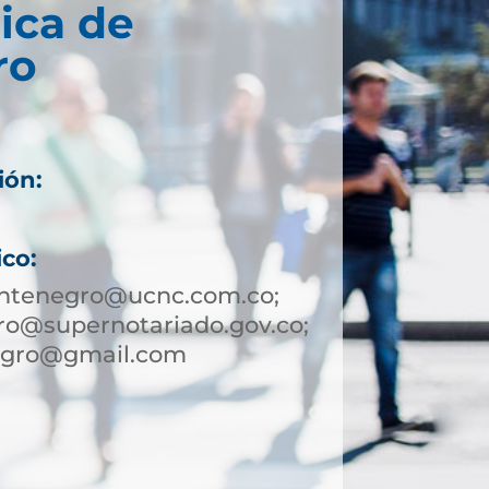
ica de
ro
ión:
ico:
ntenegro@ucnc.com.co;
o@supernotariado.gov.co;
egro@gmail.com
7