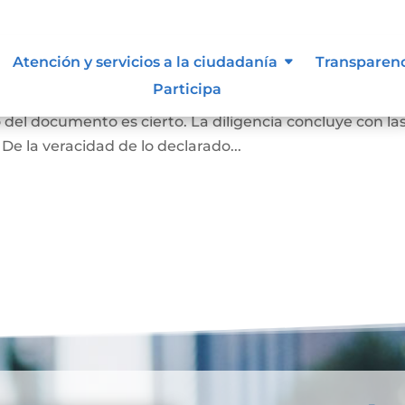
ma y contenido
Atención y servicios a la ciudadanía
Transparen
Participa
rivado podrán acudir ante el notario para declarar q
o del documento es cierto. La diligencia concluye con la
 De la veracidad de lo declarado...