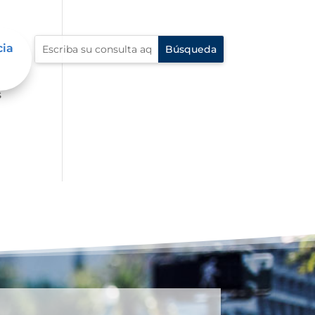
cia
ue
s